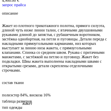
4,900.00
€
запрос прайса
описание
Жакет из плотного трикотажного полотна, прямого силуэта,
длиной чуть ниже линии талии, с втачными двухшовными
рукавами длиной до запястья, с рубашечным воротником,
застёжка однобортная, на петли и пуговицы. Детали переда с
накладными прямоугольными карманами, низ которых
выступает за линию низа жакета, с прямоугольными
клапанами. Спинка со средним швом. Рукава с притачными
манжетами, с застёжкой на петлю и пуговицу. Жакет без
подкладки. Швы жакета выполнены накладными швами с
открытыми срезами, детали скреплены отделочными
строчками.
состав ткани
полиэстер 84%, вискоза 16%
таблица размеров
жакет
тип одежды