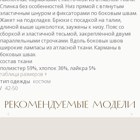
Спинка без особенностей. Низ прямой с втянутым
эластичным шнуром и фиксаторами по боковым швам.
Жакет на подкладке. Брюки с посадкой на талии,
длиной выше щиколотки, заужены к низу. Пояс со
сборкой и эластичной тесьмой, закреплённой двумя
параллельными строчками. Вдоль боковых швов
широкие лампасы из атласной ткани. Карманы в
боковых швах.
состав ткани
полиэстер 59%, хлопок 36%, лайкра 5%
таблица размеров
тип одежды
костюм
/
42-50
РЕКОМЕНДУЕМЫЕ МОДЕЛИ
9558.1 КОСТЮМ
9558.1 КОСТЮМ
9663 БЛУЗКА
9622.1 КОСТЮМ (3)