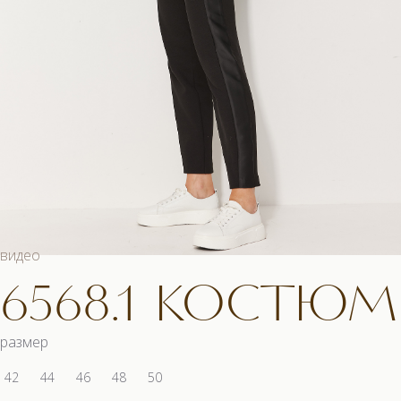
видео
6568.1 КОСТЮМ
размер
42
44
46
48
50