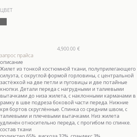
ЦВЕТ
4,900.00
€
запрос прайса
описание
Жилет из тонкой костюмной ткани, полуприлегающего
силуэта, с округлой формой горловины, с центральной
застёжкой на две петли и пуговицы и две потайные
кнопки. Детали переда с нагрудными и талиевыми
вытачками до низа жилета, с наклонными карманами в
рамку в шве подреза боковой части переда. Нижние
кря бортов скруглённые. Спинка со средним швом, с
талиевыми и плечевыми вытачками. Низ жилета
удлинён относительно переда, с прогибом по спинке.
состав ткани
полиэстер 65%, вискоза 32%, спандекс 3%