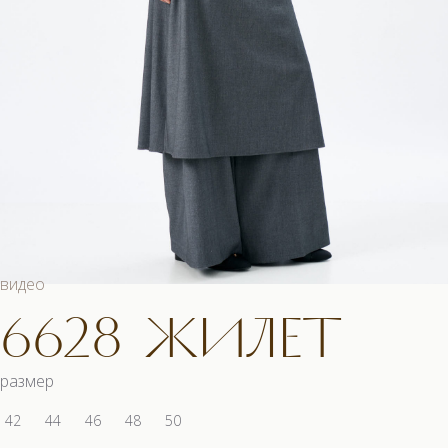
видео
6628 ЖИЛЕТ
размер
42
44
46
48
50