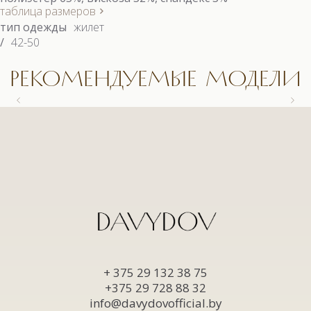
таблица размеров
тип одежды
жилет
/
42-50
РЕКОМЕНДУЕМЫЕ МОДЕЛИ
9558.1 КОСТЮМ
9558.1 КОСТЮМ
9663 БЛУЗКА
9622.1 КОСТЮМ (3)
+ 375 29 132 38 75
+375 29 728 88 32
info@davydovofficial.by