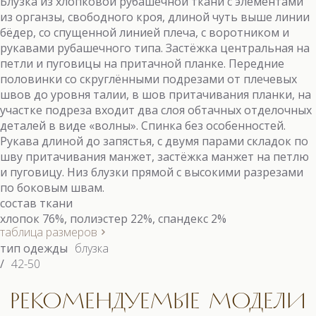
Блузка из хлопковой рубашечной ткани с элементами
из органзы, свободного кроя, длиной чуть выше линии
бёдер, со спущенной линией плеча, с воротником и
рукавами рубашечного типа. Застёжка центральная на
петли и пуговицы на притачной планке. Передние
половинки со скруглёнными подрезами от плечевых
швов до уровня талии, в шов притачивания планки, на
участке подреза входит два слоя обтачных отделочных
деталей в виде «волны». Спинка без особенностей.
Рукава длиной до запястья, с двумя парами складок по
шву притачивания манжет, застёжка манжет на петлю
и пуговицу. Низ блузки прямой с высокими разрезами
по боковым швам.
состав ткани
хлопок 76%, полиэстер 22%, спандекс 2%
таблица размеров
тип одежды
блузка
/
42-50
РЕКОМЕНДУЕМЫЕ МОДЕЛИ