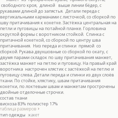
свободного кроя, длиной выше линии бёдер, с
рукавами длиной до запястья. Детали переда с
вертикальными карманами с листочкой, со сборкой по
шву притачивания к кокетке. Застёжка центральная на
петли и пуговицы на потайной планке. Горловина
округлой формы с воротником стойкой. Спинка с
притачной кокеткой, со сборкой по центру шва
притачивания. Низ переда и спинки прямой со
сборкой. Рукава двухшовные со сборкой по окату, с
двумя парами складок по шву притачивания манжет,
застёжка манжет на петлю и пуговицу. На правый край
воротника настрочен хлястик с застёжкой на петлю и
пуговицу слева. Детали переда и спинки из двух слоёв
ткани. По стойке, хлястику, швам притачивания
кокетки, по локтевым швам и манжетам прострочены
двойные отделочные строчки.
состав ткани
вискоза 83% полиэстер 17%
таблица размеров
тип одежды
жакет