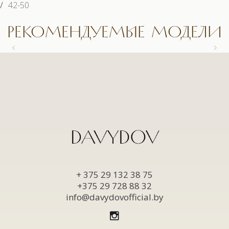
/
42-50
РЕКОМЕНДУЕМЫЕ МОДЕЛИ
9558.1 КОСТЮМ
9558.1 КОСТЮМ
9663 БЛУЗКА
9622.1 КОСТЮМ (3)
+ 375 29 132 38 75
+375 29 728 88 32
info@davydovofficial.by