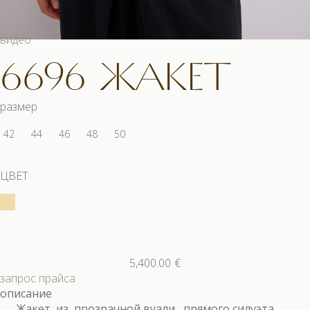
видео
6696 ЖАКЕТ
размер
42
44
46
48
50
ЦВЕТ
5,400.00
€
запрос прайса
описание
Жакет из прозрачной вуали, прямого силуэта,