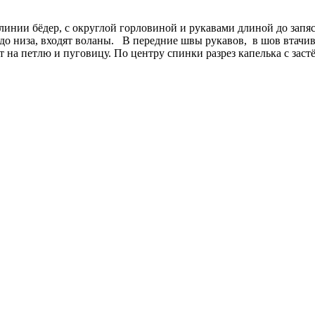
инии бёдер, с округлой горловиной и рукавами длиной до запяс
о низа, входят воланы. В передние швы рукавов, в шов втачива
на петлю и пуговицу. По центру спинки разрез капелька с заст