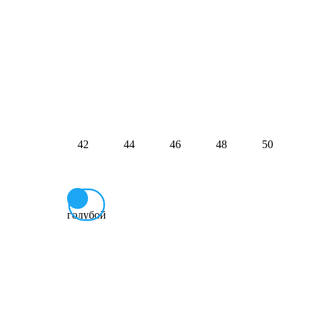
42
44
46
48
50
голубой