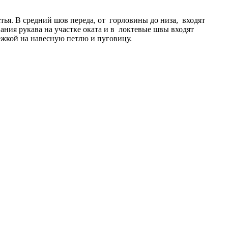
тья. В средний шов переда, от горловины до низа, входят
ния рукава на участке оката и в локтевые швы входят
ёжкой на навесную петлю и пуговицу.