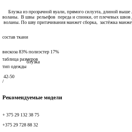
Блузка из прозрачной вуали, прямого силуэта, длиной выше л
воланы. В швы рельефов переда и спинки, от плечевых швов д
воланы. По шву притачивания манжет сборка, застёжка манжет 
состав ткани
вискоза 83% полиэстер 17%
таблица размеров
блузка
тип одежды
42-50
/
Рекомендуемые модели
9558.1 костюм
9558.1 костюм
9663 блузка
9622.1 костюм (3)
+ 375 29 132 38 75
+375 29 728 88 32