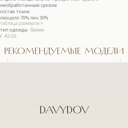
необработанным срезом.
состав ткани
лиоцелл 70% лен 30%
таблица размеров
тип одежды
брюки
/
42-50
РЕКОМЕНДУЕМЫЕ МОДЕЛИ
9558.1 КОСТЮМ
9558.1 КОСТЮМ
9663 БЛУЗКА
9622.1 КОСТЮМ (3)