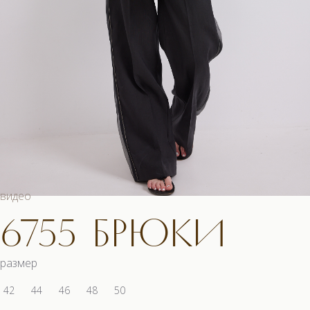
видео
6755 БРЮКИ
размер
42
44
46
48
50