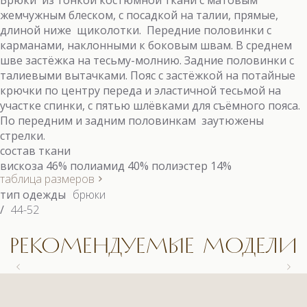
Брюки из тонкой костюмной ткани с матовым
жемчужным блеском, с посадкой на талии, прямые,
длиной ниже щиколотки. Передние половинки с
карманами, наклонными к боковым швам. В среднем
шве застёжка на тесьму-молнию. Задние половинки с
талиевыми вытачками. Пояс с застёжкой на потайные
крючки по центру переда и эластичной тесьмой на
участке спинки, с пятью шлёвками для съёмного пояса.
По передним и задним половинкам заутюжены
стрелки.
состав ткани
вискоза 46% полиамид 40% полиэстер 14%
таблица размеров
тип одежды
брюки
/
44-52
РЕКОМЕНДУЕМЫЕ МОДЕЛИ
9558.1 КОСТЮМ
9558.1 КОСТЮМ
9663 БЛУЗКА
9622.1 КОСТЮМ (3)