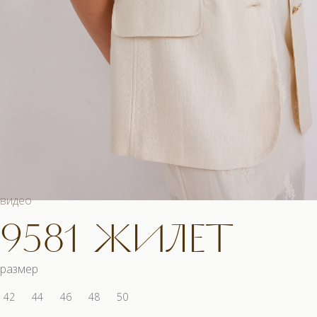
видео
9581 ЖИЛЕТ
размер
42
44
46
48
50