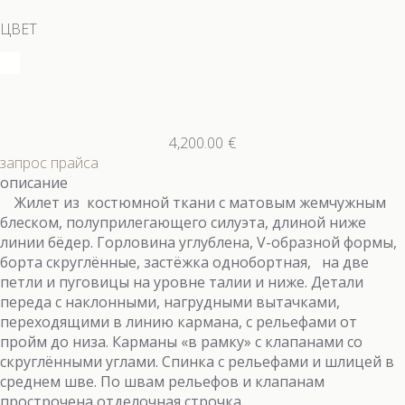
ЦВЕТ
4,200.00
€
запрос прайса
описание
Жилет из костюмной ткани с матовым жемчужным
блеском, полуприлегающего силуэта, длиной ниже
линии бёдер. Горловина углублена, V-образной формы,
борта скруглённые, застёжка однобортная, на две
петли и пуговицы на уровне талии и ниже. Детали
переда с наклонными, нагрудными вытачками,
переходящими в линию кармана, с рельефами от
пройм до низа. Карманы «в рамку» с клапанами со
скруглёнными углами. Спинка с рельефами и шлицей в
среднем шве. По швам рельефов и клапанам
прострочена отделочная строчка.