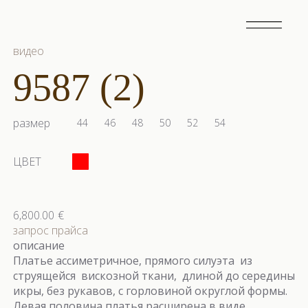
видео
9587 (2)
размер
44
46
48
50
52
54
ЦВЕТ
6,800.00
€
запрос прайса
описание
Платье ассиметричное, прямого силуэта из
струящейся вискозной ткани, длиной до середины
икры, без рукавов, с горловиной округлой формы.
Левая половина платья расширена в виде