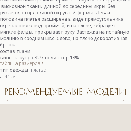
вискозной ткани, длиной до середины икры, без
рукавов, с горловиной округлой формы. Левая
половина платья расширена в виде прямоугольника,
скреплённого под проймой, и на плече, образует
мягкие фалды, прикрывает руку. Застёжка на потайную
молнию в среднем шве. Слева, на плече декоративная
брошь.
состав ткани
вискоза купро 82% полиэстер 18%
таблица размеров
тип одежды
платье
/
44-54
РЕКОМЕНДУЕМЫЕ МОДЕЛИ
9558.1 КОСТЮМ
9558.1 КОСТЮМ
9663 БЛУЗКА
9622.1 КОСТЮМ (3)