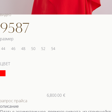
видео
9587
размер
44
46
48
50
52
54
ЦВЕТ
6,800.00
€
запрос прайса
описание
Платье ассиметричное, прямого силуэта из струящейся