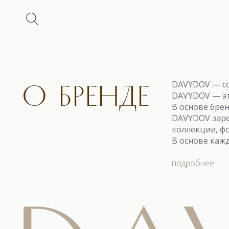
О БРЕНДЕ
DAVYDOV — со
DAVYDOV — эт
В основе бре
DAVYDOV заре
коллекции, ф
В основе каж
подробнее