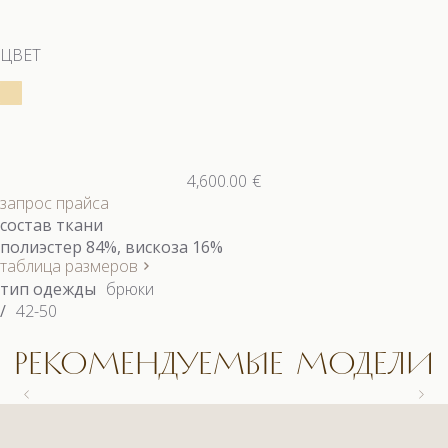
ЦВЕТ
4,600.00
€
запрос прайса
состав ткани
полиэстер 84%, вискоза 16%
таблица размеров
тип одежды
брюки
/
42-50
РЕКОМЕНДУЕМЫЕ МОДЕЛИ
9558.1 КОСТЮМ
9558.1 КОСТЮМ
9663 БЛУЗКА
9622.1 КОСТЮМ (3)