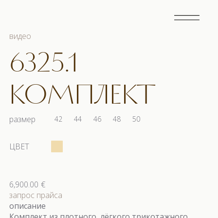
видео
6325.1
КОМПЛЕКТ
размер
42
44
46
48
50
ЦВЕТ
6,900.00
€
запрос прайса
описание
Комплект из плотного, лёгкого трикотажного