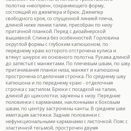
полотна «неопрен», сохраняющего форму,
состоящий из джемпера и брюк. Джемпер
свободного кроя, со спущенной линией плеча,
длиной ниже линии талии, присобран по низу
притачной планкой. Перед с дизайнерской
вышивкой. Спинка без особенностей. Горловина
округлой формы с глубоким капюшоном, по
переднему краю которого отстрочена кулиса и
втянут шнурок из основного полотна. Рукава длиной
до запястья с манжетами. По плечевым швам, по шву
притачивания планки низа, манжет и капюшона
прострочена отделочная строчка. По среднему шву
капюшона и по переднему краю - отделочная
строчка с застилом. Брюки с посадкой на талии,
длиной до щиколотки, заужены к низу. Передние
половинки с карманами, наклонными к боковым
швам, по центру застрочены канты. В среднем шве
имитация застёжки. Задние половинки с
нефункциональными карманами с листочкой. Пояс с
эластичной тесьмой, прострочен двумя