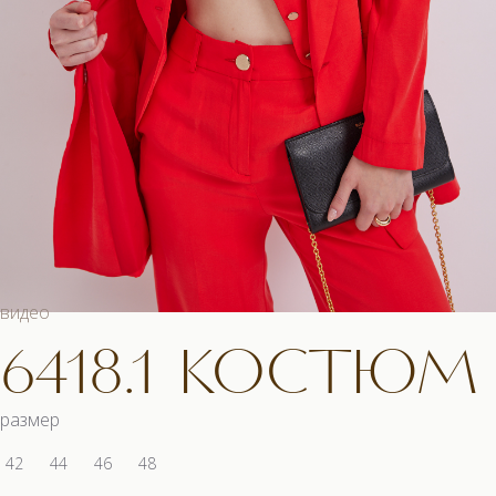
видео
6418.1 КОСТЮМ
размер
42
44
46
48