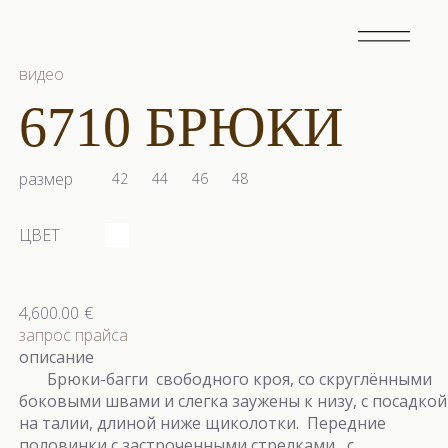
видео
6710 БРЮКИ
размер
42
44
46
48
ЦВЕТ
4,600.00
€
запрос прайса
описание
Брюки-багги свободного кроя, со скруглёнными
боковыми швами и слегка заужены к низу, с посадкой
на талии, длиной ниже щиколотки. Передние
половинки с застроченными стрелками, с