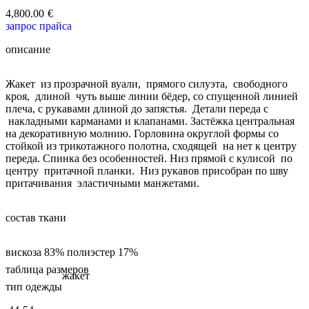
4,800.00
€
запрос прайса
описание
Жакет из прозрачной вуали, прямого силуэта, свободного
кроя, длиной чуть выше линии бёдер, со спущенной линией
плеча, с рукавами длиной до запястья. Детали переда с
накладными карманами и клапанами. Застёжка центральная
на декоративную молнию. Горловина округлой формы со
стойкой из трикотажного полотна, сходящей на нет к центру
переда. Спинка без особенностей. Низ прямой с кулисой по
центру притачной планки. Низ рукавов присобран по шву
притачивания эластичными манжетами.
состав ткани
вискоза 83% полиэстер 17%
таблица размеров
жакет
тип одежды