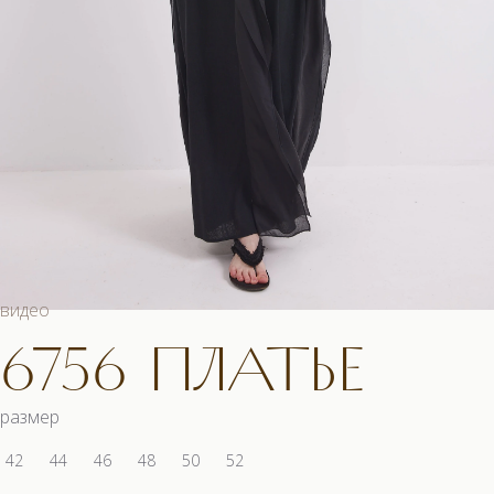
видео
6756 ПЛАТЬЕ
размер
42
44
46
48
50
52