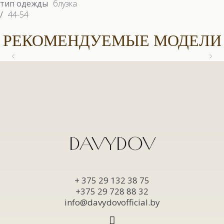
тип одежды
блузка
/
44-54
РЕКОМЕНДУЕМЫЕ МОДЕЛИ
9558.1 КОСТЮМ
9558.1 КОСТЮМ
9663 БЛУЗКА
9622.1 КОСТЮМ (3)
+ 375 29 132 38 75
+375 29 728 88 32
info@davydovofficial.by